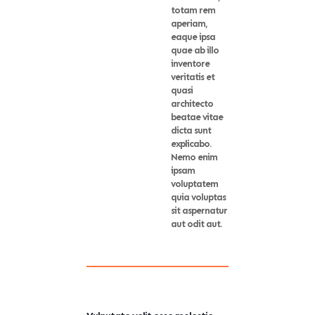
totam rem
aperiam,
eaque ipsa
quae ab illo
inventore
veritatis et
quasi
architecto
beatae vitae
dicta sunt
explicabo.
Nemo enim
ipsam
voluptatem
quia voluptas
sit aspernatur
aut odit aut.