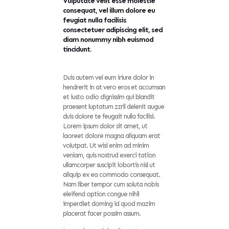
Vulputate velit esse molestie
consequat, vel illum dolore eu
feugiat nulla facilisis
consectetuer adipiscing elit, sed
diam nonummy nibh euismod
tincidunt.
Duis autem vel eum iriure dolor in
hendrerit in at vero eros et accumsan
et iusto odio dignissim qui blandit
praesent luptatum zzril delenit augue
duis dolore te feugait nulla facilisi.
Lorem ipsum dolor sit amet, ut
laoreet dolore magna aliquam erat
volutpat. Ut wisi enim ad minim
veniam, quis nostrud exerci tation
ullamcorper suscipit lobortis nisl ut
aliquip ex ea commodo consequat.
Nam liber tempor cum soluta nobis
eleifend option congue nihil
imperdiet doming id quod mazim
placerat facer possim assum.