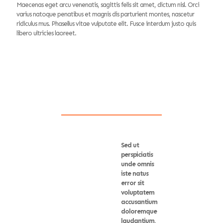
Maecenas eget arcu venenatis, sagittis felis sit amet, dictum nisl. Orci
varius natoque penatibus et magnis dis parturient montes, nascetur
ridiculus mus. Phasellus vitae vulputate elit. Fusce interdum justo quis
libero ultricies laoreet.
Sed ut
perspiciatis
unde omnis
iste natus
error sit
voluptatem
accusantium
doloremque
laudantium,