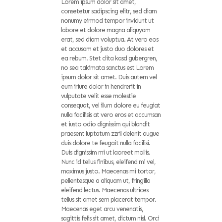
Lorem ipsum dolor sit amet,
consetetur sadipscing elitr, sed diam
nonumy eirmod tempor invidunt ut
labore et dolore magna aliquyam
erat, sed diam voluptua. At vero eos
et accusam et justo duo dolores et
ea rebum. Stet clita kasd gubergren,
no sea takimata sanctus est Lorem
ipsum dolor sit amet. Duis autem vel
eum iriure dolor in hendrerit in
vulputate velit esse molestie
consequat, vel illum dolore eu feugiat
nulla facilisis at vero eros et accumsan
et iusto odio dignissim qui blandit
praesent luptatum zzril delenit augue
duis dolore te feugait nulla facilisi.
Duis dignissim mi ut laoreet mollis.
Nunc id tellus finibus, eleifend mi vel,
maximus justo. Maecenas mi tortor,
pellentesque a aliquam ut, fringilla
eleifend lectus. Maecenas ultrices
tellus sit amet sem placerat tempor.
Maecenas eget arcu venenatis,
sagittis felis sit amet, dictum nisl. Orci