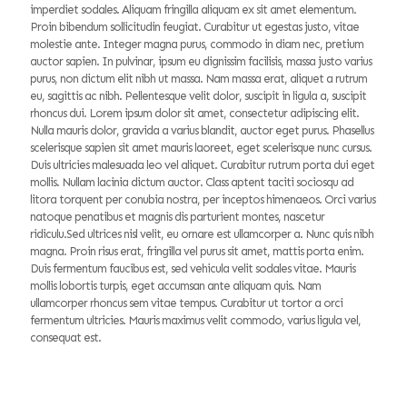
imperdiet sodales. Aliquam fringilla aliquam ex sit amet elementum.
Proin bibendum sollicitudin feugiat. Curabitur ut egestas justo, vitae
molestie ante. Integer magna purus, commodo in diam nec, pretium
auctor sapien. In pulvinar, ipsum eu dignissim facilisis, massa justo varius
purus, non dictum elit nibh ut massa. Nam massa erat, aliquet a rutrum
eu, sagittis ac nibh. Pellentesque velit dolor, suscipit in ligula a, suscipit
rhoncus dui. Lorem ipsum dolor sit amet, consectetur adipiscing elit.
Nulla mauris dolor, gravida a varius blandit, auctor eget purus. Phasellus
scelerisque sapien sit amet mauris laoreet, eget scelerisque nunc cursus.
Duis ultricies malesuada leo vel aliquet. Curabitur rutrum porta dui eget
mollis. Nullam lacinia dictum auctor. Class aptent taciti sociosqu ad
litora torquent per conubia nostra, per inceptos himenaeos. Orci varius
natoque penatibus et magnis dis parturient montes, nascetur
ridiculu.Sed ultrices nisl velit, eu ornare est ullamcorper a. Nunc quis nibh
magna. Proin risus erat, fringilla vel purus sit amet, mattis porta enim.
Duis fermentum faucibus est, sed vehicula velit sodales vitae. Mauris
mollis lobortis turpis, eget accumsan ante aliquam quis. Nam
ullamcorper rhoncus sem vitae tempus. Curabitur ut tortor a orci
fermentum ultricies. Mauris maximus velit commodo, varius ligula vel,
consequat est.