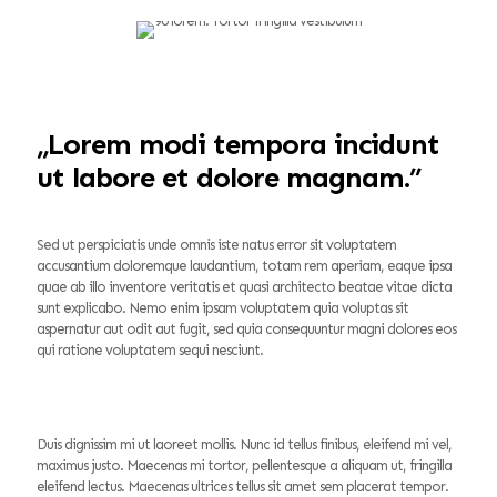
„Lorem modi tempora incidunt
ut labore et dolore magnam.”
Sed ut perspiciatis unde omnis iste natus error sit voluptatem
accusantium doloremque laudantium, totam rem aperiam, eaque ipsa
quae ab illo inventore veritatis et quasi architecto beatae vitae dicta
sunt explicabo. Nemo enim ipsam voluptatem quia voluptas sit
aspernatur aut odit aut fugit, sed quia consequuntur magni dolores eos
qui ratione voluptatem sequi nesciunt.
Duis dignissim mi ut laoreet mollis. Nunc id tellus finibus, eleifend mi vel,
maximus justo. Maecenas mi tortor, pellentesque a aliquam ut, fringilla
eleifend lectus. Maecenas ultrices tellus sit amet sem placerat tempor.