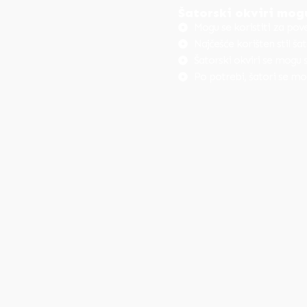
Šatorski okviri mogu
Mogu se koristiti za pove
Najčešće korišten stil ša
Šatorski okviri se mogu s
Po potrebi, šatori se mog