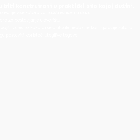
 biti konstruirani u praktički bilo kojoj dužini.
zivanje više šatora za nadstrešnice na ulazu
tora za postavljanje u dvorištu
pojiti zajedno kako bi se olakšale neobične konfiguracije šatora
u postaviti koristeći utegljive tegove