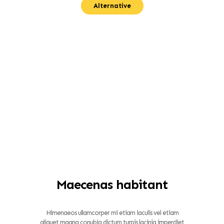
Alternative
Maecenas habitant
Himenaeos ullamcorper mi etiam iaculis vel etiam
aliquet magna conubia dictum turpis lacinia imperdiet