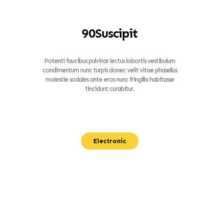
90Suscipit
Potenti faucibus pulvinar lectus lobortis vestibulum
condimentum nunc turpis donec velit vitae phasellus
molestie sodales ante eros nunc fringilla habitasse
tincidunt curabitur.
Electronic